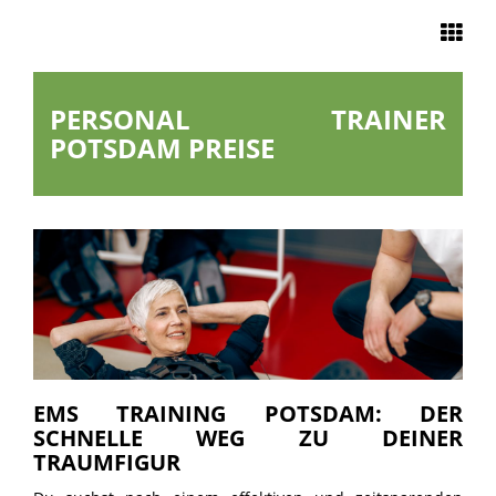
Navigation
PERSONAL TRAINER
START
POTSDAM PREISE
EMS TRAINING
UNSERE
STUDIOS
EMS ZU HAUSE
EMS TRAINING POTSDAM: DER
ÜBER UNS
SCHNELLE WEG ZU DEINER
TRAUMFIGUR
KONTAKT &