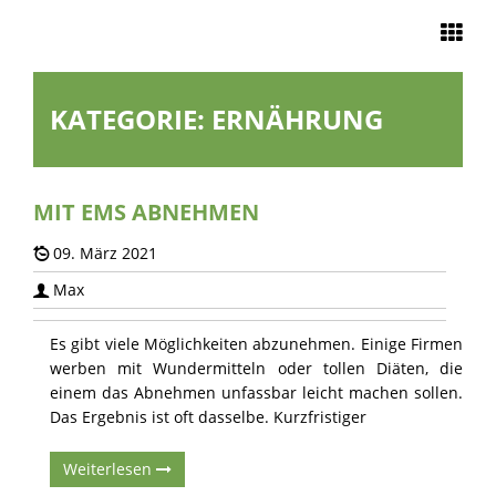
Navigation
KATEGORIE:
ERNÄHRUNG
START
EMS TRAINING
MIT EMS ABNEHMEN
UNSERE
09. März 2021
STUDIOS
Max
Es gibt viele Möglichkeiten abzunehmen. Einige Firmen
EMS ZU HAUSE
werben mit Wundermitteln oder tollen Diäten, die
einem das Abnehmen unfassbar leicht machen sollen.
Das Ergebnis ist oft dasselbe. Kurzfristiger
ÜBER UNS
Weiterlesen
KONTAKT &