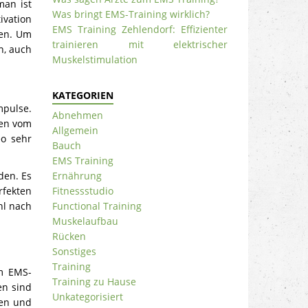
man ist
Was bringt EMS-Training wirklich?
ivation
EMS Training Zehlendorf: Effizienter
ren. Um
trainieren mit elektrischer
n, auch
Muskelstimulation
KATEGORIEN
pulse.
Abnehmen
sen vom
Allgemein
eo sehr
Bauch
EMS Training
den. Es
Ernährung
rfekten
Fitnessstudio
hl nach
Functional Training
Muskelaufbau
Rücken
Sonstiges
Training
am EMS-
Training zu Hause
en sind
Unkategorisiert
ken und