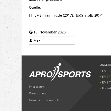
Quelle:
[1]
EMS-Training.de (2017). “
”.
EMS-Studie 2017
18. November 2020
Max
UNSERE
EMS Tr
EMS T
EMS T
Impressum
Kontak
Datenschutz
Hinweise Datenschutz