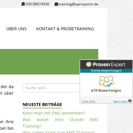
030 68074930
training@aprosports.de
ÜBER UNS
KONTAKT & PROBETRAINING
 der da
el über
NEUESTE BEITRÄGE
Kann man mit EMS abnehmen?
Was kostet eine Stunde EMS
an ihre
Training?
ber bei
Was sagen Ärzte zum EMS Training?