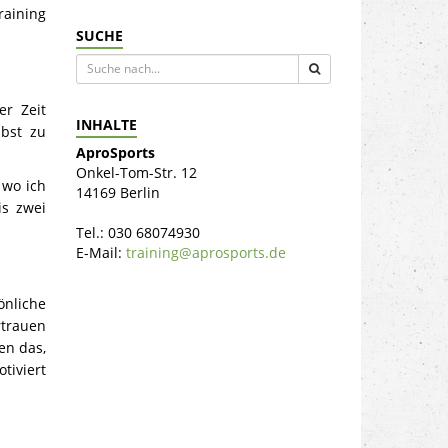
aining
SUCHE
er Zeit
INHALTE
lbst zu
AproSports
Onkel-Tom-Str. 12
 wo ich
14169 Berlin
is zwei
Tel.: 030 68074930
E-Mail:
training@aprosports.de
önliche
rtrauen
en das,
tiviert