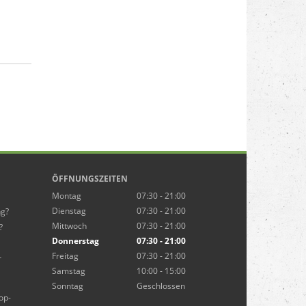
ÖFFNUNGSZEITEN
Montag
07:30 - 21:00
Dienstag
07:30 - 21:00
ng?
Mittwoch
07:30 - 21:00
?
Donnerstag
07:30 - 21:00
Freitag
07:30 - 21:00
r
Samstag
10:00 - 15:00
Sonntag
Geschlossen
op-