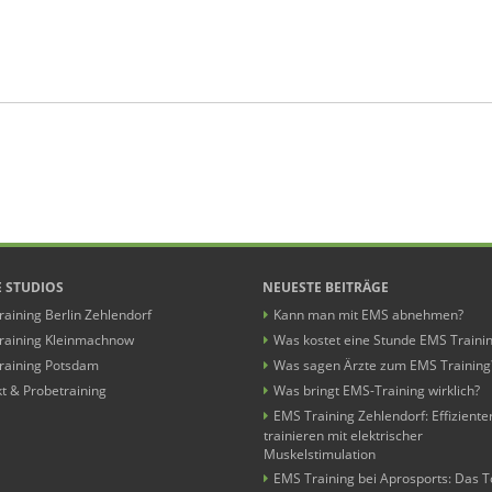
 STUDIOS
NEUESTE BEITRÄGE
aining Berlin Zehlendorf
Kann man mit EMS abnehmen?
raining Kleinmachnow
Was kostet eine Stunde EMS Traini
raining Potsdam
Was sagen Ärzte zum EMS Training
t & Probetraining
Was bringt EMS-Training wirklich?
EMS Training Zehlendorf: Effiziente
trainieren mit elektrischer
Muskelstimulation
EMS Training bei Aprosports: Das T