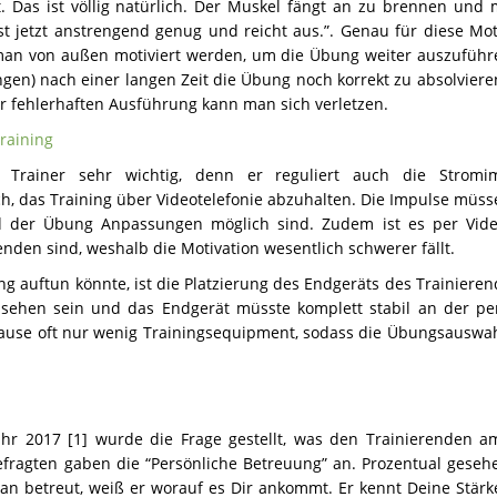
 Das ist völlig natürlich. Der Muskel fängt an zu brennen und 
st jetzt anstrengend genug und reicht aus.”. Genau für diese Mot
 man von außen motiviert werden, um die Übung weiter auszufüh
gen) nach einer langen Zeit die Übung noch korrekt zu absolviere
ner fehlerhaften Ausführung kann man sich verletzen.
Training
 Trainer sehr wichtig, denn er reguliert auch die Stromim
ch, das Training über Videotelefonie abzuhalten. Die Impulse müs
d der Übung Anpassungen möglich sind. Zudem ist es per Vid
enden sind, weshalb die Motivation wesentlich schwerer fällt.
ng auftun könnte, ist die Platzierung des Endgeräts des Trainieren
 sehen sein und das Endgerät müsste komplett stabil an der pe
ause oft nur wenig Trainingsequipment, sodass die Übungsauswa
hr 2017 [1] wurde die Frage gestellt, was den Trainierenden 
Befragten gaben die “Persönliche Betreuung” an. Prozentual geseh
an betreut, weiß er worauf es Dir ankommt. Er kennt Deine Stär