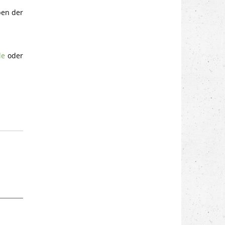
ben der
de
oder