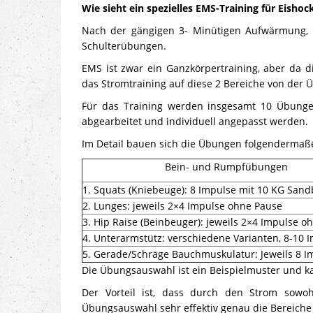
Wie sieht ein spezielles EMS-Training für Eishoc
Nach der gängigen 3- Minütigen Aufwärmung, e
Schulterübungen.
EMS ist zwar ein Ganzkörpertraining, aber da di
das Stromtraining auf diese 2 Bereiche von der 
Für das Training werden insgesamt 10 Übungen
abgearbeitet und individuell angepasst werden.
Im Detail bauen sich die Übungen folgendermaß
Bein- und Rumpfübungen
1. Squats (Kniebeuge): 8 Impulse mit 10 KG San
2. Lunges: jeweils 2×4 Impulse ohne Pause
3. Hip Raise (Beinbeuger): jeweils 2×4 Impulse o
4. Unterarmstütz: verschiedene Varianten, 8-10 
5. Gerade/Schräge Bauchmuskulatur: Jeweils 8 I
Die Übungsauswahl ist ein Beispielmuster und ka
Der Vorteil ist, dass durch den Strom sowo
Übungsauswahl sehr effektiv genau die Bereiche 