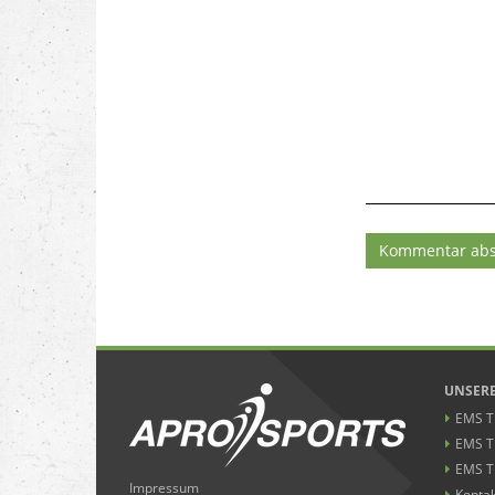
Kommentar ab
UNSERE
EMS Tr
EMS T
EMS T
Impressum
Kontak