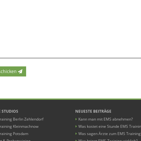
schicken
 STUDIOS
NEUESTE BEITRÄGE
aining Berlin Zehlendorf
Kann man mit EMS abnehmen?
raining Kleinmachnow
Was kostet eine Stunde EMS Traini
raining Potsdam
Was sagen Ärzte zum EMS Training
t & Probetraining
Was bringt EMS-Training wirklich?