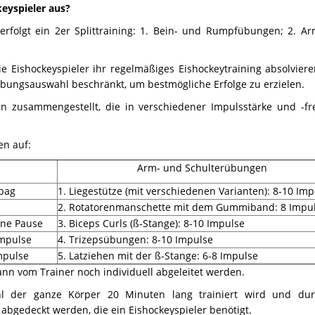
keyspieler aus?
rfolgt ein 2er Splittraining: 1. Bein- und Rumpfübungen; 2. A
e Eishockeyspieler ihr regelmäßiges Eishockeytraining absolviere
Übungsauswahl beschränkt, um bestmögliche Erfolge zu erzielen.
 zusammengestellt, die in verschiedener Impulsstärke und -f
en auf:
Arm- und Schulterübungen
dbag
1. Liegestütze (mit verschiedenen Varianten): 8-10 Imp
2. Rotatorenmanschette mit dem Gummiband: 8 Impu
hne Pause
3. Biceps Curls (ß-Stange): 8-10 Impulse
Impulse
4. Trizepsübungen: 8-10 Impulse
mpulse
5. Latziehen mit der ß-Stange: 6-8 Impulse
nn vom Trainer noch individuell abgeleitet werden.
hl der ganze Körper 20 Minuten lang trainiert wird und dur
abgedeckt werden, die ein Eishockeyspieler benötigt.