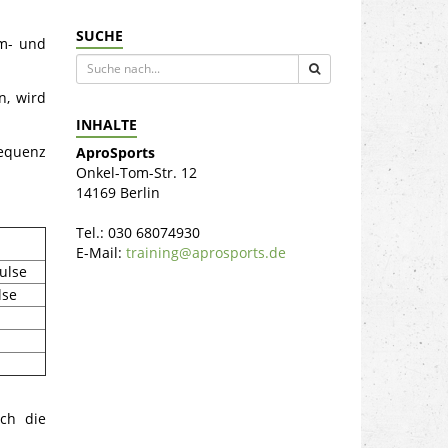
SUCHE
rm- und
n, wird
INHALTE
requenz
AproSports
Onkel-Tom-Str. 12
14169 Berlin
Tel.: 030 68074930
E-Mail:
training@aprosports.de
ulse
lse
ch die