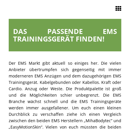
Navigation
DAS PASSENDE EMS
START
TRAININGSGERÄT FINDEN!
EMS TRAINING
Der EMS Markt gibt aktuell so einiges her. Die vielen
UNSERE
Anbieter übertrumpfen sich gegenseitig mit immer
STUDIOS
moderneren EMS Anzügen und dem dazugehörigen EMS
Trainingsgerät. Kabelgebunden oder Kabellos. Kraft oder
Cardio. Anzug oder Weste. Die Produktpalette ist groß
EMS ZU HAUSE
und die Möglichkeiten schier unbegrenzt. Die EMS
Branche wächst schnell und die EMS Trainingsgeräte
werden immer ausgefallener. Um euch einen kleinen
ÜBER UNS
Durchblick zu verschaffen ziehe ich einen Vergleich
zwischen den beiden EMS Herstellern „MihaBodytec“ und
KONTAKT &
„EasyMotionSkin“. Vielen von euch müssten die beiden