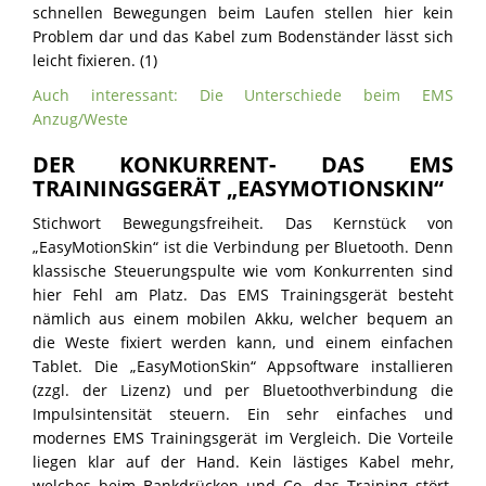
schnellen Bewegungen beim Laufen stellen hier kein
Problem dar und das Kabel zum Bodenständer lässt sich
leicht fixieren. (1)
Auch interessant: Die Unterschiede beim EMS
Anzug/Weste
DER KONKURRENT- DAS EMS
TRAININGSGERÄT „EASYMOTIONSKIN“
Stichwort Bewegungsfreiheit. Das Kernstück von
„EasyMotionSkin“ ist die Verbindung per Bluetooth. Denn
klassische Steuerungspulte wie vom Konkurrenten sind
hier Fehl am Platz. Das EMS Trainingsgerät besteht
nämlich aus einem mobilen Akku, welcher bequem an
die Weste fixiert werden kann, und einem einfachen
Tablet. Die „EasyMotionSkin“ Appsoftware installieren
(zzgl. der Lizenz) und per Bluetoothverbindung die
Impulsintensität steuern. Ein sehr einfaches und
modernes EMS Trainingsgerät im Vergleich. Die Vorteile
liegen klar auf der Hand. Kein lästiges Kabel mehr,
welches beim Bankdrücken und Co. das Training stört.