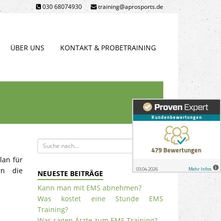
030 68074930
training@aprosports.de
ÜBER UNS
KONTAKT & PROBETRAINING
lan für
rn die
NEUESTE BEITRÄGE
Kann man mit EMS abnehmen?
Was kostet eine Stunde EMS
Training?
Was sagen Ärzte zum EMS Training?