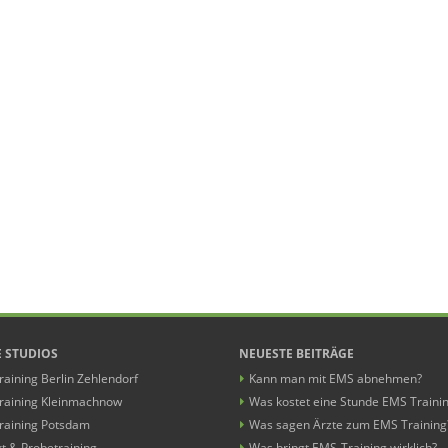
 STUDIOS
NEUESTE BEITRÄGE
aining Berlin Zehlendorf
Kann man mit EMS abnehmen?
raining Kleinmachnow
Was kostet eine Stunde EMS Traini
raining Potsdam
Was sagen Ärzte zum EMS Training
t & Probetraining
Was bringt EMS-Training wirklich?