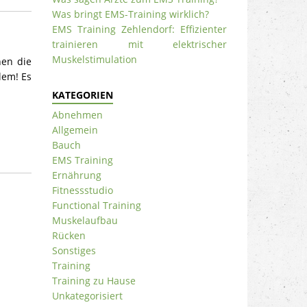
Was bringt EMS-Training wirklich?
EMS Training Zehlendorf: Effizienter
trainieren mit elektrischer
Muskelstimulation
hen die
lem! Es
KATEGORIEN
Abnehmen
Allgemein
Bauch
EMS Training
Ernährung
Fitnessstudio
Functional Training
Muskelaufbau
Rücken
Sonstiges
Training
Training zu Hause
Unkategorisiert