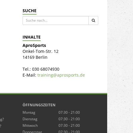
SUCHE
INHALTE
AproSports
Onkel-Tom-Str. 12
14169 Berlin
Tel.: 030 68074930
E-Mail:
training@aprosports.de
ÖFFNUNGSZEITEN
Montag
07:30 - 21:00
Dienstag
07:30 - 21:00
ng?
Mittwoch
07:30 - 21:00
?
Donnerstag
07:30 - 21:00