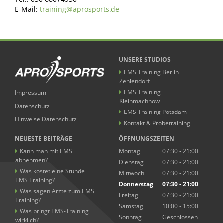
E-Mail:
training@aprosports.de
UNSERE STUDIOS
EMS Training Berlin
Zehlendorf
EMS Training
Impressum
Kleinmachnow
Datenschutz
EMS Training Potsdam
Hinweise Datenschutz
Kontakt & Probetraining
NEUESTE BEITRÄGE
ÖFFNUNGSZEITEN
Kann man mit EMS
Montag
07:30 - 21:00
abnehmen?
Dienstag
07:30 - 21:00
Was kostet eine Stunde
Mittwoch
07:30 - 21:00
EMS Training?
Donnerstag
07:30 - 21:00
Was sagen Ärzte zum EMS
Freitag
07:30 - 21:00
Training?
Samstag
10:00 - 15:00
Was bringt EMS-Training
Sonntag
Geschlossen
wirklich?