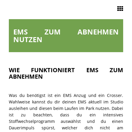
Navigation
EMS ZUM ABNEHMEN
START
NUTZEN
EMS TRAINING
UNSERE
WIE FUNKTIONIERT EMS ZUM
ABNEHMEN
STUDIOS
EMS ZU HAUSE
Was du benötigst ist ein EMS Anzug und ein Crosser.
Wahlweise kannst du dir deinen EMS aktuell im Studio
ausleihen und diesen beim Laufen im Park nutzen. Dabei
ÜBER UNS
ist zu beachten, dass du ein intensives
Stoffwechselprogramm auswählst und du einen
Dauerimpuls spürst, welcher dich nicht am
KONTAKT &