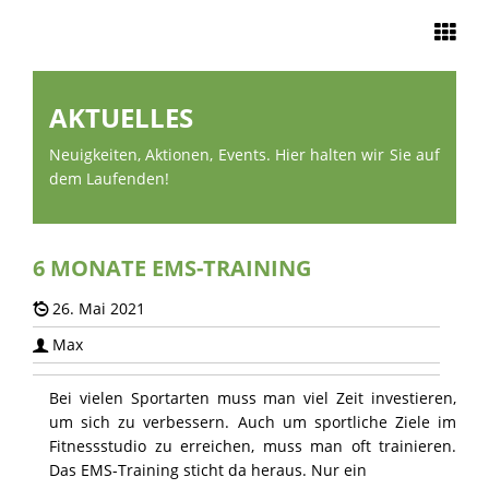
Navigation
AKTUELLES
START
Neuigkeiten, Aktionen, Events. Hier halten wir Sie auf
dem Laufenden!
EMS TRAINING
UNSERE
6 MONATE EMS-TRAINING
STUDIOS
26. Mai 2021
Max
EMS ZU HAUSE
Bei vielen Sportarten muss man viel Zeit investieren,
ÜBER UNS
um sich zu verbessern. Auch um sportliche Ziele im
Fitnessstudio zu erreichen, muss man oft trainieren.
Das EMS-Training sticht da heraus. Nur ein
KONTAKT &